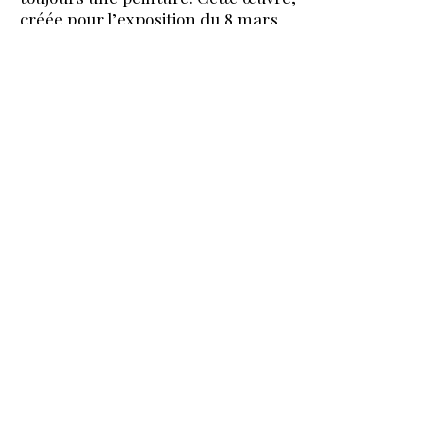
créée pour l’exposition du 8 mars
2025, est précisément le résultat de
cette nouvelle vision.