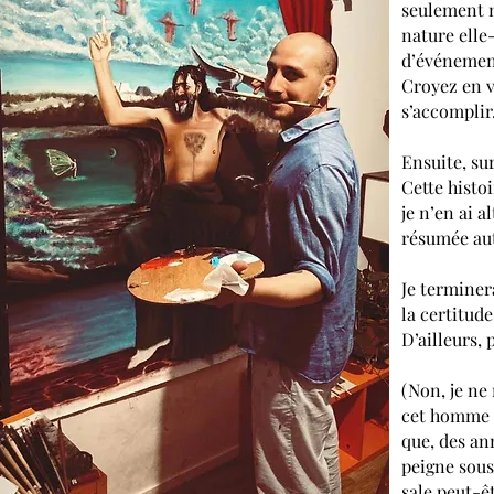
seulement n
nature elle
d’événement
Croyez en v
s’accomplir
Ensuite, su
Cette histo
je n’en ai al
résumée aut
Je terminera
la certitude
D’ailleurs, 
(Non, je ne
cet homme 
que, des ann
peigne sous
sale peut-ê