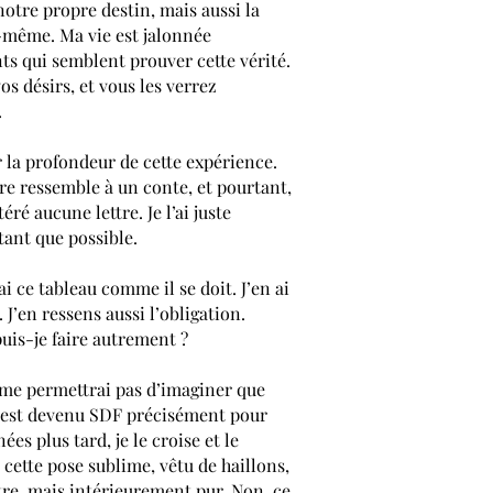
otre propre destin, mais aussi la
-même. Ma vie est jalonnée
s qui semblent prouver cette vérité.
os désirs, et vous les verrez
.
r la profondeur de cette expérience.
ire ressemble à un conte, et pourtant,
téré aucune lettre. Je l’ai juste
ant que possible.
i ce tableau comme il se doit. J’en ai
. J’en ressens aussi l’obligation.
puis-je faire autrement ?
 me permettrai pas d’imaginer que
est devenu SDF précisément pour
ées plus tard, je le croise et le
 cette pose sublime, vêtu de haillons,
tre, mais intérieurement pur. Non, ce