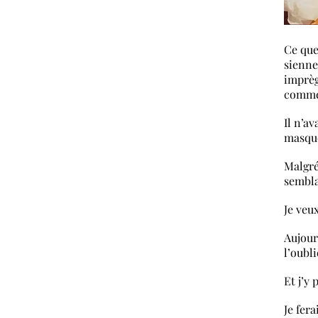
Ce que
sienne
imprèg
comme
Il n’a
masque
Malgré 
sembla
Je veu
Aujour
l’oubl
Et j’y 
Je fer