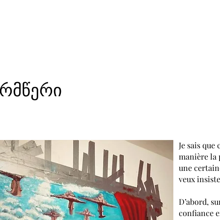
რმწერი
Je sais que
manière la 
une certaine
veux insiste
D’abord, sur
confiance e