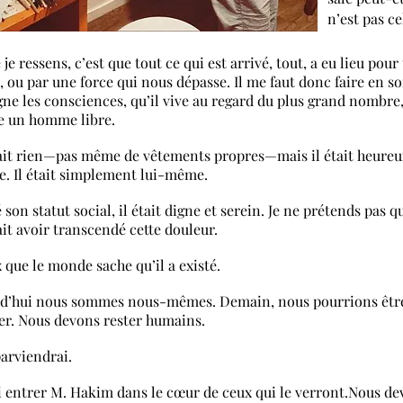
n’est pas ce
 je ressens, c’est que tout ce qui est arrivé, tout, a eu lieu po
, ou par une force qui nous dépasse. Il me faut donc faire en so
ne les consciences, qu’il vive au regard du plus grand nomb
 un homme libre.
vait rien—pas même de vêtements propres—mais il était heureux. 
. Il était simplement lui-même.
son statut social, il était digne et serein. Je ne prétends pas qu
it avoir transcendé cette douleur.
x que le monde sache qu’il a existé.
d’hui nous sommes nous-mêmes. Demain, nous pourrions être 
ier. Nous devons rester humains.
parviendrai.
ai entrer M. Hakim dans le cœur de ceux qui le verront.Nous de